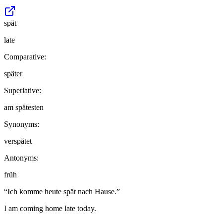
spät
late
Comparative:
später
Superlative:
am spätesten
Synonyms:
verspätet
Antonyms:
früh
“
Ich komme heute spät nach Hause.
”
I am coming home late today.