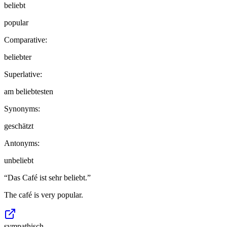
beliebt
popular
Comparative:
beliebter
Superlative:
am beliebtesten
Synonyms:
geschätzt
Antonyms:
unbeliebt
“
Das Café ist sehr beliebt.
”
The café is very popular.
sympathisch