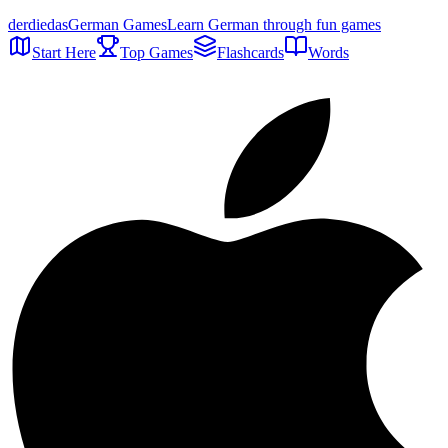
der
die
das
German Games
Learn German through fun games
Start Here
Top Games
Flashcards
Words