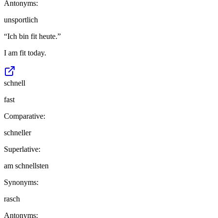
Antonyms:
unsportlich
“
Ich bin fit heute.
”
I am fit today.
schnell
fast
Comparative:
schneller
Superlative:
am schnellsten
Synonyms:
rasch
Antonyms: