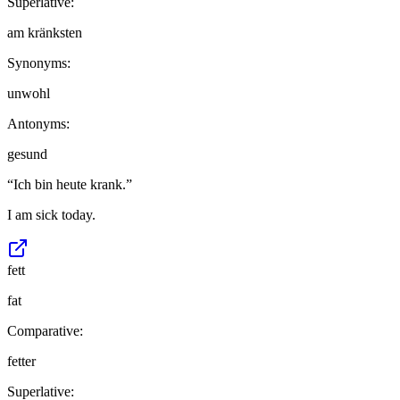
Superlative:
am kränksten
Synonyms:
unwohl
Antonyms:
gesund
“
Ich bin heute krank.
”
I am sick today.
fett
fat
Comparative:
fetter
Superlative: