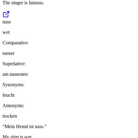
The singer is famous.
nass
wet
Comparative:
nasser
Superlative:
am nassesten
Synonyms:
feucht
Antonyms:
trocken
“
Mein Hemd ist nass.
”
My shirt is wet.