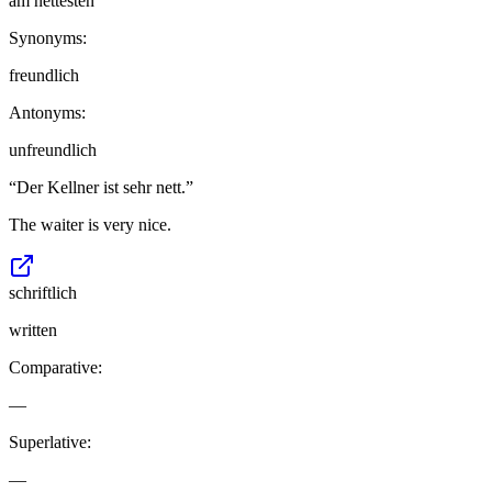
am nettesten
Synonyms:
freundlich
Antonyms:
unfreundlich
“
Der Kellner ist sehr nett.
”
The waiter is very nice.
schriftlich
written
Comparative:
—
Superlative:
—