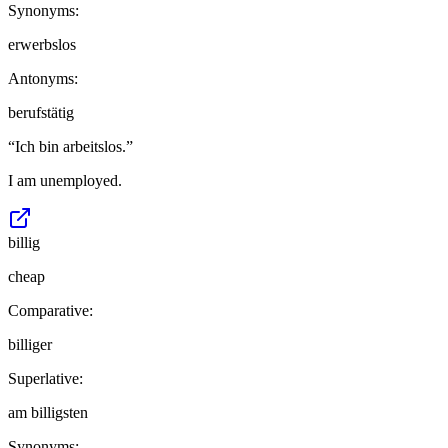
Synonyms:
erwerbslos
Antonyms:
berufstätig
“
Ich bin arbeitslos.
”
I am unemployed.
billig
cheap
Comparative:
billiger
Superlative:
am billigsten
Synonyms: